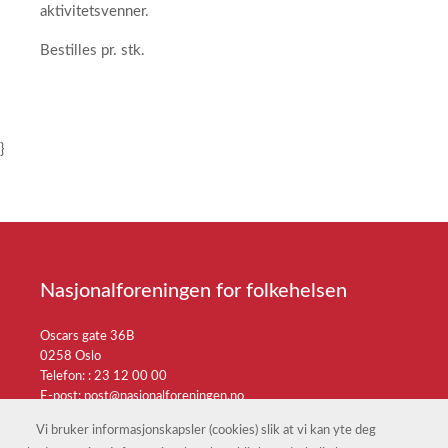
aktivitetsvenner.
Bestilles pr. stk.
}
Nasjonalforeningen for folkehelsen
Oscars gate 36B
0258 Oslo
Telefon: :
23 12 00 00
E-post:
post@nasjonalforeningen.no
Vi bruker informasjonskapsler (cookies) slik at vi kan yte deg