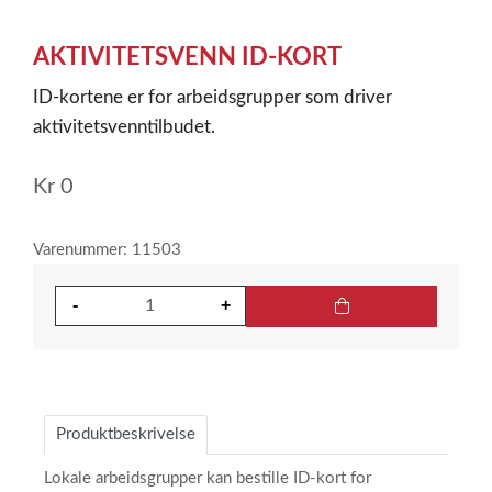
Item
1
AKTIVITETSVENN ID-KORT
of
1
ID-kortene er for arbeidsgrupper som driver
aktivitetsvenntilbudet.
Kr
0
Varenummer: 11503
Produktbeskrivelse
Lokale arbeidsgrupper kan bestille ID-kort for