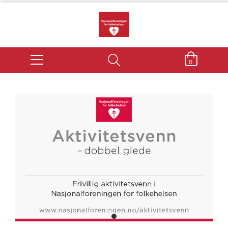
0
item
0