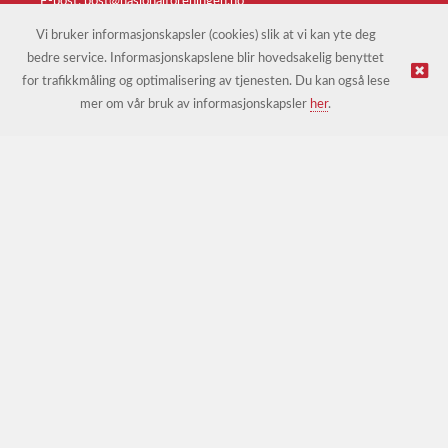
E-post:
post@nasjonalforeningen.no
Vi bruker informasjonskapsler (cookies) slik at vi kan yte deg
bedre service. Informasjonskapslene blir hovedsakelig benyttet
© Nasjonalforeningen for folkehelsen |
Nettbutikk levert av
for trafikkmåling og optimalisering av tjenesten. Du kan også lese
Kréatif
mer om vår bruk av informasjonskapsler
her
.