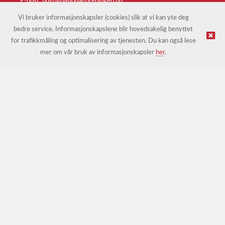
E-post:
post@nasjonalforeningen.no
Vi bruker informasjonskapsler (cookies) slik at vi kan yte deg
bedre service. Informasjonskapslene blir hovedsakelig benyttet
© Nasjonalforeningen for folkehelsen |
Nettbutikk levert av
for trafikkmåling og optimalisering av tjenesten. Du kan også lese
Kréatif
mer om vår bruk av informasjonskapsler
her
.