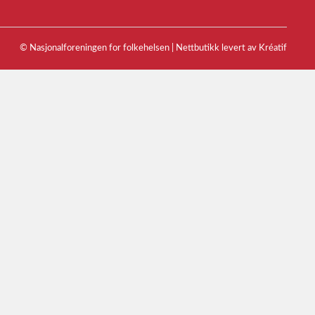
© Nasjonalforeningen for folkehelsen |
Nettbutikk levert av Kréatif