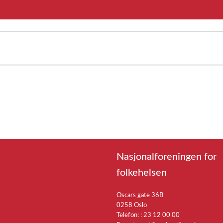
Nasjonalforeningen for
folkehelsen
Oscars gate 36B
0258 Oslo
Telefon: :
23 12 00 00