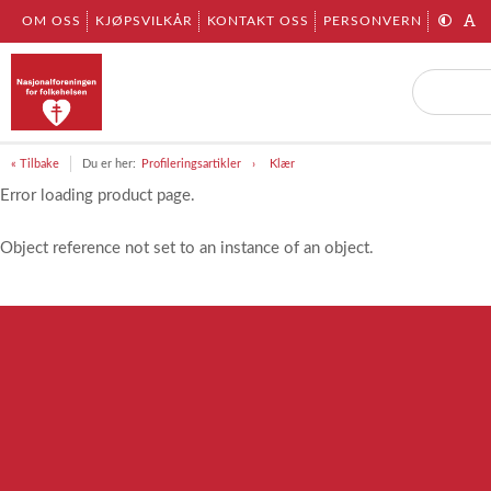
OM OSS
KJØPSVILKÅR
KONTAKT OSS
PERSONVERN
« Tilbake
Du er her:
Profileringsartikler
Klær
Error loading product page.
Object reference not set to an instance of an object.