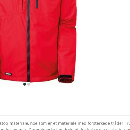
item
item
0
1
 ripstop-materiale, noe som er et materiale med forsterkede tråder i
Teipede sømmer. Gummimerke i nedrekant. Justerbare og avtagbar he