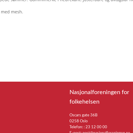
t med mesh.
Nasjonalforeningen for
folkehelsen
Oscars gate 36B
0258 Oslo
Telefon: :
23 12 00 00