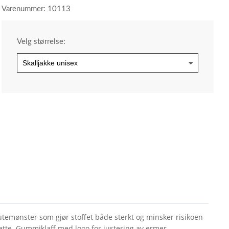
Varenummer: 10113
Velg størrelse:
 rutemønster som gjør stoffet både sterkt og minsker risikoen
tte. Gummiklaff med logo for justering av ermer.