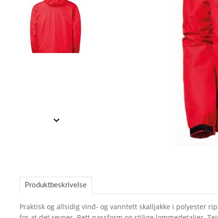
Item
1
of
Item
2
1
of
Produktbeskrivelse
2
Praktisk og allsidig vind- og vanntett skalljakke i polyester
for at det revner. Rett passform og stilige lommedetaljer. 