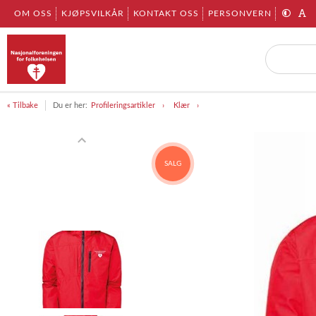
OM OSS
KJØPSVILKÅR
KONTAKT OSS
PERSONVERN
« Tilbake
Du er her:
Profileringsartikler
Klær
SALG