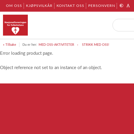
OM OSS
KJØPSVILKÅR
KONTAKT OSS
PERSONVERN
« Tilbake
Du er her:
MED OSS-AKTIVITETER
STRIKK MED OSS!
Error loading product page.
Object reference not set to an instance of an object.