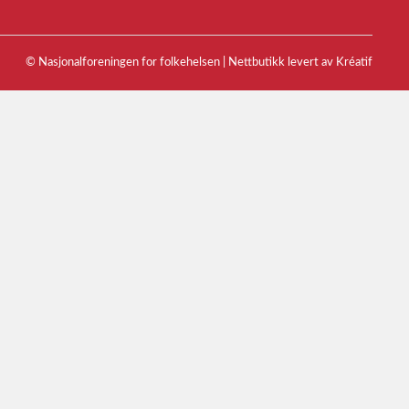
© Nasjonalforeningen for folkehelsen |
Nettbutikk levert av Kréatif