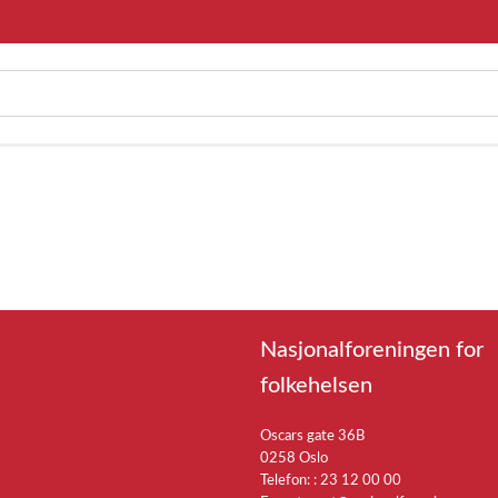
Nasjonalforeningen for
folkehelsen
Oscars gate 36B
0258 Oslo
Telefon: :
23 12 00 00