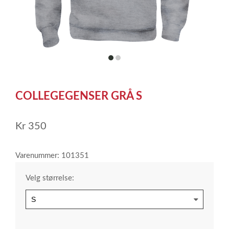
item
item
0
1
Item
1
COLLEGEGENSER GRÅ S
of
2
Kr
350
Varenummer: 101351
Velg størrelse: