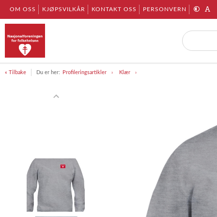
OM OSS
KJØPSVILKÅR
KONTAKT OSS
PERSONVERN
« Tilbake
Du er her:
Profileringsartikler
Klær