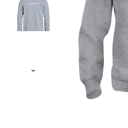
Item
1
of
2
Item
1