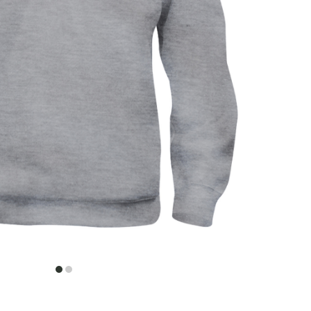
item
item
0
1